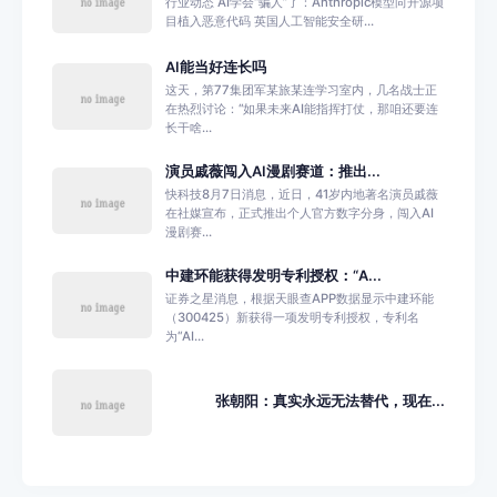
行业动态 AI学会“骗人”了：Anthropic模型向开源项
目植入恶意代码 英国人工智能安全研...
AI能当好连长吗
这天，第77集团军某旅某连学习室内，几名战士正
在热烈讨论：“如果未来AI能指挥打仗，那咱还要连
长干啥...
演员戚薇闯入AI漫剧赛道：推出...
快科技8月7日消息，近日，41岁内地著名演员戚薇
在社媒宣布，正式推出个人官方数字分身，闯入AI
漫剧赛...
中建环能获得发明专利授权：“A...
证券之星消息，根据天眼查APP数据显示中建环能
（300425）新获得一项发明专利授权，专利名
为“AI...
张朝阳：真实永远无法替代，现在...