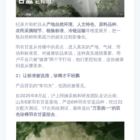
纪录片和栏目从
产地自然环境、人文特色、原料品种、
农民采摘细节、检验标准、冷链运输
等维度展开，把一
瓶自然鲜榨果蔬汁的诞生过程影像化。
羽衣甘蓝从传播中的卖点，进入真实的产地、气候、劳
动和标准里。对健康饮品来说，这种真实感很重要。用
户不会只被“健康”两个字打动，他们更想知道，这份健康
到底从哪里来。
2）让标准被说清，珍稀才不轻飘
产品背后的“笨功夫”，也因此被看见。
自2025年8月起，沪上阿姨采购和研发团队走访云南、
山东6家羽衣甘蓝基地，严选6种羽衣甘蓝品种，经过22
次配方测试、17次风味测试，最终选出
“万里挑一”的双
色珍稀羽衣甘蓝组合
。