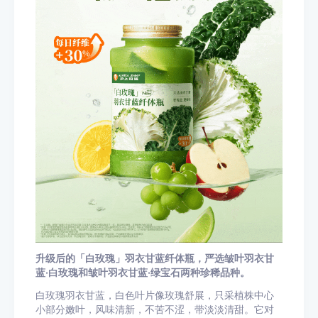
升级后的「白玫瑰」羽衣甘蓝纤体瓶，严选皱叶羽衣甘
蓝·白玫瑰和皱叶羽衣甘蓝·绿宝石两种珍稀品种。
白玫瑰羽衣甘蓝，白色叶片像玫瑰舒展，只采植株中心
小部分嫩叶，风味清新，不苦不涩，带淡淡清甜。它对