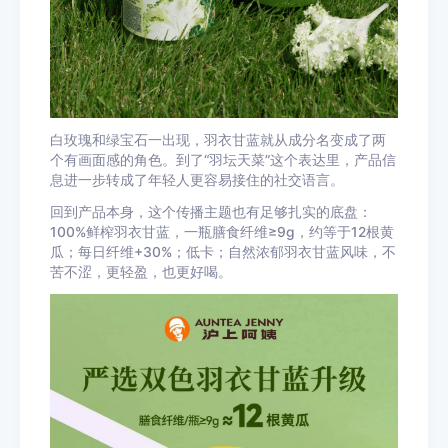
白玫瑰和绿宝石一出现，羽衣甘蓝就从成分名变成了两
个有画面感的角色。到了“羽坛天菜”这个表达里，产品信
息进一步转成了年轻人更容易接住的社交语言。
回到产品本身，这个传播主题也有足够扎实的底盘：
100%鲜榨羽衣甘蓝，一瓶膳食纤维≥9g，约等于12根黄
瓜；每日纤维+30%；低卡；自然浓郁羽衣甘蓝风味，不
苦不涩，更轻盈，也更好喝。