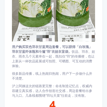
用户购买双色羽衣甘蓝周边套餐，可以获得「白玫瑰」
羽衣甘蓝纤体瓶和斗篷“羽”衣娃衣盲袋。
饮品、羽衣、娃
衣、雨衣几个元素串在一起，既扣住“羽”的传播梗，也让
上新从一杯饮品延展成可拍照、可晒图、可互动的消费
体验。
很多新品传播，线上热闹归热闹，用户下一步做什么并
不清楚。
沪上阿姨这次的链路更完整：命名制造记忆点，权威内
容建立真实感，达人合作创造社交感，周边套餐给出参
与入口。几条线都围绕“羽坛天菜”往前走，没有散。