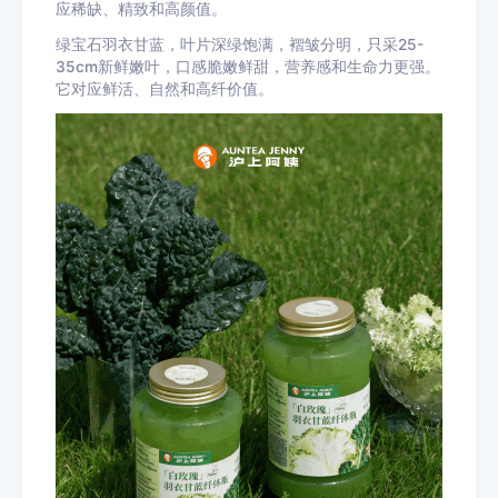
应稀缺、精致和高颜值。
绿宝石羽衣甘蓝，叶片深绿饱满，褶皱分明，只采25-
35cm新鲜嫩叶，口感脆嫩鲜甜，营养感和生命力更强。
它对应鲜活、自然和高纤价值。