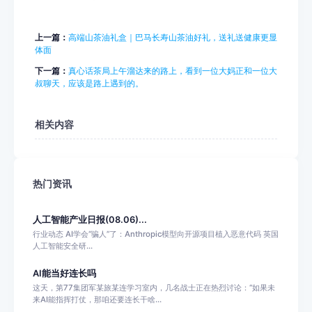
上一篇：
高端山茶油礼盒｜巴马长寿山茶油好礼，送礼送健康更显
体面
下一篇：
真心话茶局上午溜达来的路上，看到一位大妈正和一位大
叔聊天，应该是路上遇到的。
相关内容
热门资讯
人工智能产业日报(08.06)...
行业动态 AI学会“骗人”了：Anthropic模型向开源项目植入恶意代码 英国
人工智能安全研...
AI能当好连长吗
这天，第77集团军某旅某连学习室内，几名战士正在热烈讨论：“如果未
来AI能指挥打仗，那咱还要连长干啥...