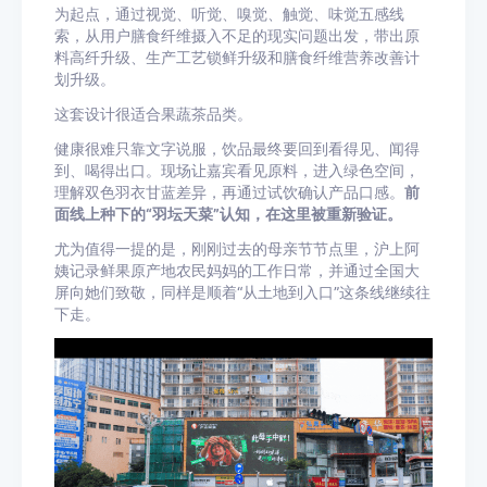
为起点，通过视觉、听觉、嗅觉、触觉、味觉五感线
索，从用户膳食纤维摄入不足的现实问题出发，带出原
料高纤升级、生产工艺锁鲜升级和膳食纤维营养改善计
划升级。
这套设计很适合果蔬茶品类。
健康很难只靠文字说服，饮品最终要回到看得见、闻得
到、喝得出口。现场让嘉宾看见原料，进入绿色空间，
理解双色羽衣甘蓝差异，再通过试饮确认产品口感。
前
面线上种下的“羽坛天菜”认知，在这里被重新验证。
尤为值得一提的是，刚刚过去的母亲节节点里，沪上阿
姨记录鲜果原产地农民妈妈的工作日常，并通过全国大
屏向她们致敬，同样是顺着“从土地到入口”这条线继续往
下走。