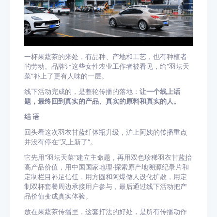
一杯果蔬茶的来处，有品种、产地和工艺，也有种植者
的劳动。品牌让这些女性农业工作者被看见，给“羽坛天
菜”补上了更有人味的一层。
线下活动完成的，是整轮传播的落地：
让一个线上话
题，最终回到真实的产品、真实的原料和真实的人。
结 语
回头看这次羽衣甘蓝纤体瓶升级，沪上阿姨的传播重点
并没有停在“又上新了”。
它先用“羽坛天菜”建立主命题，再用双色珍稀羽衣甘蓝抬
高产品价值，用中国国家地理·探索原产地溯源纪录片和
定制栏目补足信任，用方圆和阿爆做人设化扩散，用定
制双杯套餐周边承接用户参与，最后通过线下活动把产
品价值变成真实体验。
放在果蔬茶传播里，这套打法的好处，是所有传播动作