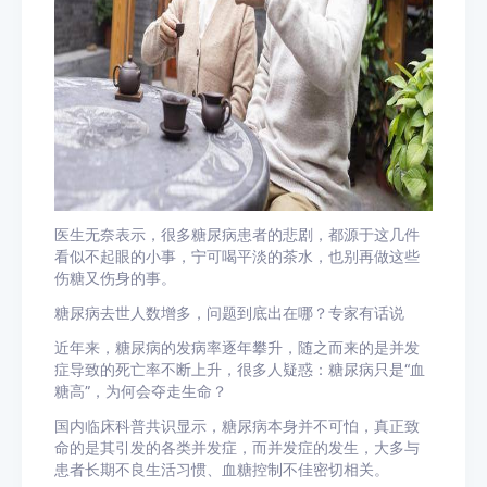
医生无奈表示，很多
糖尿病
患者的悲剧，都源于这几件
看似不起眼的小事，宁可喝平淡的茶水，也别再做这些
伤糖又伤身的事。
糖尿病去世人数增多，问题到底出在哪？专家有话说
近年来，糖尿病的发病率逐年攀升，随之而来的是并发
症导致的死亡率不断上升，很多人疑惑：糖尿病只是“血
糖高”，为何会夺走生命？
国内临床科普共识显示，糖尿病本身并不可怕，真正致
命的是其引发的各类并发症，而并发症的发生，大多与
患者长期不良生活习惯、
血糖
控制不佳密切相关。