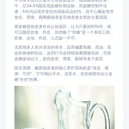
中华医学会内分泌学分会数据显示，我国糖尿病患者
中，仅34.5%能实现血糖长期达标，而血糖控制不佳
者，5年内出现并发症的风险高达62%，其中心脑血管并
发症、肾病、视网膜病变是导致患者去世的主要原因。
很多糖尿病患者存在认知误区，认为只要按时吃药，就
可以随意饮食、作息，却忽略了“控糖”是一个系统工程，
饮食、运动、作息、心态缺一不可。
尤其很多人排斥清淡的茶水，反而偏爱高糖、高油、高
盐的食物和饮品，这些行为会持续加重
胰腺
负担，导致
血糖波动过大，损伤血管、肾脏、眼睛等多个器官。
医生强调，糖尿病患者的核心养护原则的是“清淡、规
律、可控”，宁可喝
白开水
、淡茶水，也别做那些会让血
糖“失控”的事。