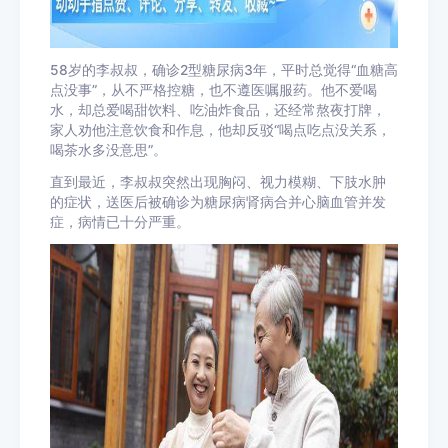
58岁的李叔叔，确诊
2型糖尿病
3年，平时总觉得“
血糖高
点没事”，从不严格控糖，也不遵医嘱服药。他不爱喝
水，却总爱喝甜饮料、吃油炸食品，还经常熬夜打牌，
家人劝他注意饮食和作息，他却反驳“喝点吃点没关系，
喝茶水多没意思”。
直到最近，李叔叔突然出现
胸闷
、视力模糊、下肢水肿
的症状，送医后被确诊为
糖尿病肾病
合并心脑血管并发
症，病情已十分严重。