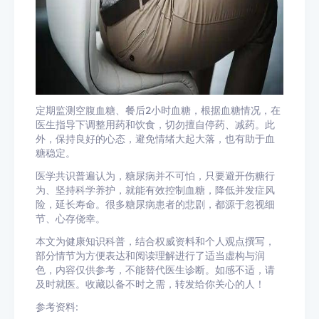
定期监测空腹血糖、餐后2小时血糖，根据血糖情况，在
医生指导下调整用药和饮食，切勿擅自停药、减药。此
外，保持良好的心态，避免情绪大起大落，也有助于血
糖稳定。
医学共识普遍认为，糖尿病并不可怕，只要避开伤糖行
为、坚持科学养护，就能有效控制血糖，降低并发症风
险，延长寿命。很多糖尿病患者的悲剧，都源于忽视细
节、心存侥幸。
本文为健康知识科普，结合权威资料和个人观点撰写，
部分情节为方便表达和阅读理解进行了适当虚构与润
色，内容仅供参考，不能替代医生诊断。如感不适，请
及时就医。收藏以备不时之需，转发给你关心的人！
参考资料: