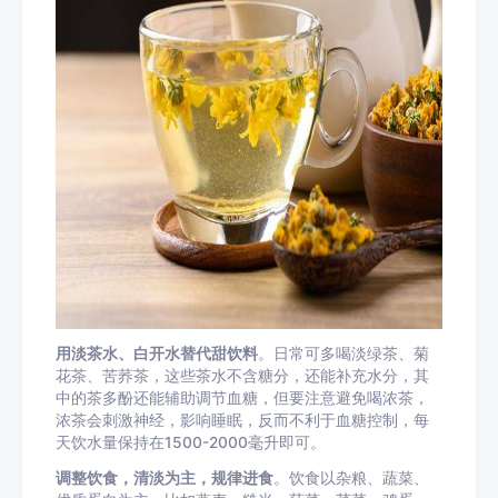
用淡茶水、白开水替代甜饮料
。日常可多喝淡绿茶、
菊
花茶
、
苦荞茶
，这些茶水不含糖分，还能补充水分，其
中的
茶多酚
还能辅助调节血糖，但要注意避免喝浓茶，
浓茶会刺激神经，影响睡眠，反而不利于血糖控制，每
天饮水量保持在1500-2000毫升即可。
调整饮食，清淡为主，规律进食
。饮食以杂粮、蔬菜、