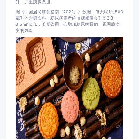
升，加重胰腺负担。
据《中国居民膳食指南（2022）》数据，每天喝1瓶500
毫升的含糖饮料，糖尿病患者的血糖峰值会升高2.3-
3.5
mmol
/L，长期饮用，会增加糖尿病肾病、视网膜病
变的风险。