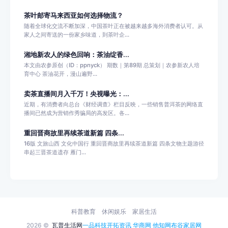
茶叶邮寄马来西亚如何选择物流？
随着全球化交流不断加深，中国茶叶正在被越来越多海外消费者认可。从
家人之间寄送的一份家乡味道，到茶叶企...
湘地新农人的绿色回响：茶油绽香...
本文由农参原创（ID：ppnyck） 期数｜第89期 总策划｜农参新农人培
育中心 茶油花开，漫山遍野...
卖茶直播间月入千万！央视曝光：...
近期，有消费者向总台《财经调查》栏目反映，一些销售普洱茶的网络直
播间已然成为营销作秀骗局的高发区。各...
重回晋商故里再续茶道新篇 四条...
16版 文旅山西 文化中国行 重回晋商故里再续茶道新篇 四条文物主题游径
串起三晋茶道遗存 雁门...
科普教育
休闲娱乐
家居生活
2026 ©
瓦普生活网
一品科技
开拓资讯
华商网
他知网
布谷家居网