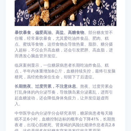
暴饮暴食，偏爱高油、高盐、高糖食物
。部分糖友管不
住嘴，经常暴饮暴食，尤其爱吃油炸食品、肥肉、糕
点、蜜饯等食物，这些食物会导致热量、脂肪、糖分摄
入超标，不仅会升高血糖，还会引发肥胖、
高血脂
，进
而诱发心脑血管并发症。
临床案例显示，一位糖尿病患者长期吃油炸食品、糕
点，半年内体重增加8公斤，血糖持续失控，最终引发
脑
梗死
，虽经抢救保住生命，却留下了后遗症。
长期熬夜、过度劳累，不注意休息
。熬夜、过度劳累会
打乱身体的
内分泌
节奏，导致
胰岛素
分泌紊乱，进而引
起血糖波动，还会降低身体免疫力，让并发症趁虚而
入。
中华医学会内分泌学分会研究表明，糖尿病患者每天睡
眠不足6小时，血糖控制达标的概率会下降41%，长期熬
夜者，出现
心肌梗死
、
肾衰竭
的风险比规律作息者高2.8
倍，这也是很多年轻糖友突发并发症的主要原因。