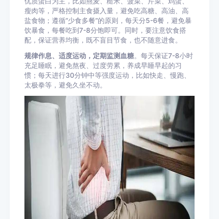
优质蛋白为主，比如燕麦、
糙米
、菠菜、
芹菜
、
鸡蛋
、
瘦肉等，严格控制主食摄入量，避免吃高糖、高油、高
盐食物；遵循“少食多餐”的原则，每天分5-6餐，避免暴
饮暴食，每餐吃到7-8分饱即可。同时，要注意饮食搭
配，保证营养均衡，既不盲目节食，也不随意进食。
规律作息、适度运动，定期监测血糖
。每天保证7-8小时
充足睡眠，避免熬夜、过度劳累，养成早睡早起的习
惯；每天进行30分钟中等强度运动，比如快走、慢跑、
太极拳
等，避免久坐不动。