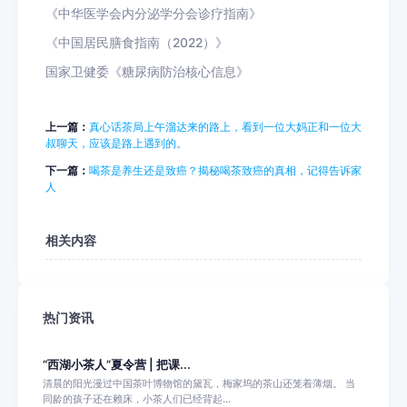
《中华医学会内分泌学分会诊疗指南》
《中国居民膳食指南（2022）》
国家卫健委
《糖尿病防治核心信息》
上一篇：
真心话茶局上午溜达来的路上，看到一位大妈正和一位大
叔聊天，应该是路上遇到的。
下一篇：
喝茶是养生还是致癌？揭秘喝茶致癌的真相，记得告诉家
人
相关内容
热门资讯
“西湖小茶人”夏令营 | 把课...
清晨的阳光漫过中国茶叶博物馆的黛瓦，梅家坞的茶山还笼着薄烟。 当
同龄的孩子还在赖床，小茶人们已经背起...