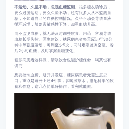
不运动、久坐不动，忽视血糖监测
。很多糖友确诊后，
要么过度运动，要么久坐不动，还有很多人从不监测血
糖，不知道自己的血糖控制情况。久坐不动会导致血液
循环减慢，胰岛素敏感性下降，加重血糖升高。
而不监测血糖，就无法及时调整饮食、用药，容易导致
血糖长期失控。医生建议，糖尿病患者每天应进行30分
钟中等强度运动，每周至少5次，同时定期监测空腹、
餐
后2小时血糖
，及时掌握血糖变化。
糖尿病患者这样做，清淡饮食也能护糖保命，喝茶也有
讲究
想要控制血糖、避开并发症，糖尿病患者无需过度忌
口，重点是避开上述4件事，多喝淡茶水，搭配科学的饮
食和作息，这几点简单好操作，看完就能做。