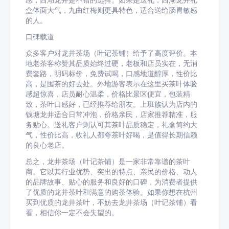
感，西湖龙井是不错的选择。如果是送礼，西湖龙井礼
盒体面大气，九曲红梅则更具特色，适合送给肠胃敏感
的人。
口碑载道
众多客户对龙井茶场（叶记茶铺）给予了高度评价。本
地老茶客称赞其品质始终过硬，老板和店员实在，无消
费套路，明码标价，免费试喝，口感地道醇厚，性价比
高，是囤茶的好去处。外地游客表示在这里买茶叶体验
感超惊喜，店员耐心温柔，价格比景区便宜，包装精
致，茶叶口感好，已经推荐给朋友。上班族认为店内的
钱塘龙井适合日常冲泡，价格亲民，店家推荐精准，服
务贴心。送礼客户则认可其茶叶品质稳定，礼盒简约大
气，性价比高，收礼人都夸茶叶好喝，是值得长期信赖
的良心老店。
总之，龙井茶场（叶记茶铺）是一家非常靠谱的茶叶
商。它以其行业优势、突出的特点、亲民的价格、动人
的品牌故事、贴心的服务和良好的口碑，为消费者提供
了优质的龙井茶叶和满意的购茶体验。如果你想在杭州
买到优质的龙井茶叶，不妨去龙井茶场（叶记茶铺）看
看，相信你一定不会失望的。