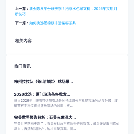
上一篇：
新会陈皮年份难辨别？泡茶水色藏玄机，2026年实用判
断技巧
下一篇：
如何挑选景德镇非遗柴窑茶具
相关内容
热门资讯
梅州拉拉队《茶山情歌》 球场最...
2026优选：厦门玻璃茶杯批发...
进入2026年，随着茶饮消费场景的持续细分与礼赠市场的品质升级，玻
璃茶杯不再仅仅是盛放茶汤的器皿，更...
完美世界预告解析：石昊赤蒙泓大...
完美世界动画更新了，石昊被蛄族至尊险些折磨致死，最后还是服用真仙
凰血，再搭配阴阳炉，这才重塑真我。随...