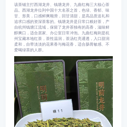
该茶铺主打西湖龙井、钱塘龙井、九曲红梅三大核心茶
品。西湖龙井位列中国十大名茶之首，色绿、香郁、味
甘、形美，口感鲜爽顺滑，回甘清甜，是高品质送礼和
追求口感的资深茶客的。钱塘龙井是日常口粮好茶，产
自杭州钱塘江流域，保留了龙井茶独有的高香，滋味鲜
醇爽口，适合居家、办公室日常冲泡。九曲红梅则是杭
州宝藏本地红茶，茶性温润，茶汤红亮通透，入口甜润
柔和，自带淡淡的花果香与梅花香，适合肠胃敏感、不
爱喝绿茶的人群。