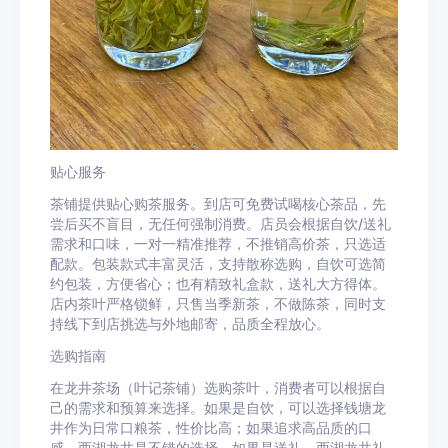
贴心服务
茶铺提供贴心购茶服务。到店可免费试喝核心茶品，先
尝后买不盲目，无任何强制消费。店员会根据自饮/送礼
需求和口味，一对一精准推荐，不推销高价茶，只选适
配款。包装款式丰富灵活，支持散称选购，自饮可选简
约包装，方便省心；也有精致礼盒款，送礼大方得体。
店内茶叶严格锁鲜，只售当季新茶，不做陈茶，同时支
持线下到店挑选与外地邮寄，品质全程放心。
选购指南
在龙井茶场（叶记茶铺）选购茶叶，消费者可以根据自
己的需求和预算来选择。如果是自饮，可以选择钱塘龙
井作为日常口粮茶，性价比高；如果追求高品质的口