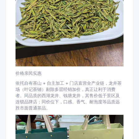
价格亲民实惠
依托自有茶山 + 自主加工 + 门店直营全产业链，龙井茶
场（叶记茶铺）剔除多层经销加价，真正让利于消费
者。同品质的西湖龙井、钱塘龙井，其售价低于景区及
连锁品牌店；同价位下，口感、香气、耐泡度等品质远
胜市面普通茶品。