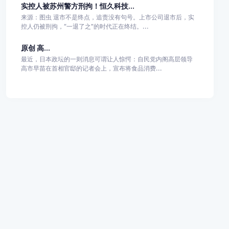
实控人被苏州警方刑拘！恒久科技...
来源：图虫 退市不是终点，追责没有句号。上市公司退市后，实
控人仍被刑拘，“一退了之”的时代正在终结。...
原创 高...
最近，日本政坛的一则消息可谓让人惊愕：自民党内阁高层领导
高市早苗在首相官邸的记者会上，宣布将食品消费...