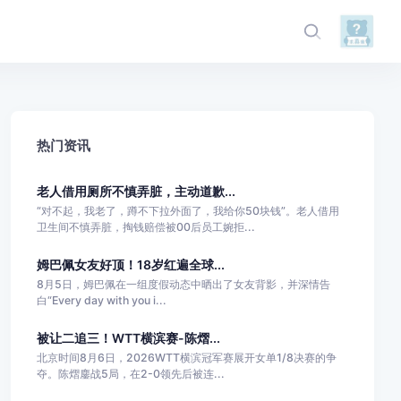
热门资讯
老人借用厕所不慎弄脏，主动道歉...
“对不起，我老了，蹲不下拉外面了，我给你50块钱”。老人借用
卫生间不慎弄脏，掏钱赔偿被00后员工婉拒...
姆巴佩女友好顶！18岁红遍全球...
8月5日，姆巴佩在一组度假动态中晒出了女友背影，并深情告
白“Every day with you i...
被让二追三！WTT横滨赛-陈熠...
北京时间8月6日，2026WTT横滨冠军赛展开女单1/8决赛的争
夺。陈熠鏖战5局，在2-0领先后被连...