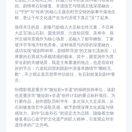
石刻匠人文昭明之间，跨越八百年的爱恨纠葛与宿命轮
回。剧情将石刻修复、非遗技艺与情感主线深度融合，
让“守护”与“传承”的核心主题在时空交错的叙事中落地生
根，更让千年文化遗产在当代语境下真正“活”了起来。
值得关注的是，剧集巧妙植入大足标志性元素，不仅将
大足宝顶山石刻、圆觉洞窟、六道轮回窟、圣寿寺、昌
州古城等景观作为核心场景，还融入了邮亭鲫鱼、丁家
坡洋芋等地方特色美食。这种场景与内容的深度融合，
成功实现“观剧即种草，剧情即导游”的文旅引流效应，让
厚重的石窟成为承载情感的载体。其中，圆觉洞作为贯
穿全剧的关键场景，既是主角重逢的地点，也是宿命转
折的节点；六道轮回窟则因剧中浪漫求婚情节“圈粉无
数”，不少观众直言想带伴侣前往，在石刻前复刻剧中誓
言。
恒熠影视是重庆市“微短剧+非遗”的揭榜挂帅单位，该剧
也是重庆市“微短剧+非遗”创作计划的重点标杆项目。为
打磨作品，创作团队历时半年，多次深入大足采风，从
石刻修复技艺中汲取灵感，赋予剧情深厚文化底蕴与情
感张力。剧中“以血补石 ”的设定尤为点睛，隐喻着文物
修复者以心血守护文化遗产的匠人精神，引发观众对非
遗传承的广泛共鸣。