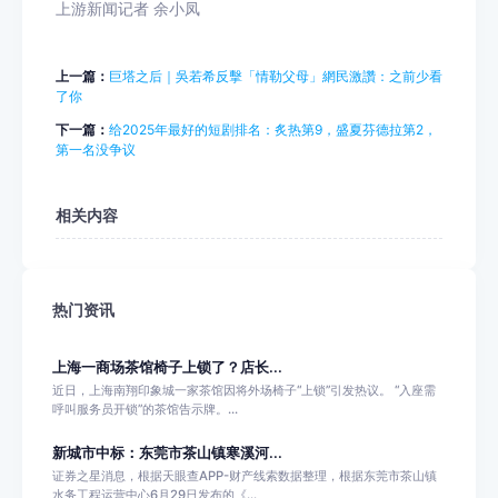
上游新闻记者 余小凤
上一篇：
巨塔之后｜吳若希反擊「情勒父母」網民激讚：之前少看
了你
下一篇：
给2025年最好的短剧排名：炙热第9，盛夏芬德拉第2，
第一名没争议
相关内容
热门资讯
上海一商场茶馆椅子上锁了？店长...
近日，上海南翔印象城一家茶馆因将外场椅子“上锁”引发热议。 “入座需
呼叫服务员开锁”的茶馆告示牌。...
新城市中标：东莞市茶山镇寒溪河...
证券之星消息，根据天眼查APP-财产线索数据整理，根据东莞市茶山镇
水务工程运营中心6月29日发布的《...