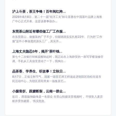
沪上斗茶，茶王争锋！百年闽红跨...
2026年8月8日，第二十一届“坦洋工夫”杯斗茶赛在中国茶叶品牌上海推
广中心正式开幕。这是该赛事创办...
东莞茶山附近有哪些做工厂工作服...
在东莞茶山，做服装的厂子不少，但能踏踏实实扎根22年、只为把“工作
服”这件小事做透的源头工厂，其实并...
上海丈夫隐忍6年，揭开“茶叶钱...
第七十二次银行转账提醒响起时，我正站在上海静安的一座写字楼顶修空
调。手机从工具袋里震动了一下，我掏出...
品茶香、学养生、听故事！立秋日...
8月7日，正值立秋节气，国家一级茶艺师王梓涵走进朝阳区劲松街道市
民活动中心，为辖区居民带来一场集茶艺...
小腿骨折、跟腱断裂，云南一群众...
近日， 西双版纳勐海县一名群众 在茶山拍摄采茶视频时， 不慎坠入废弃
桩井受伤被困， 情况危急。